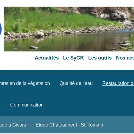
Actualités
Le SyGR
Les outils
Nos act
tretien de la végétation
Qualité de l'eau
Restauration d
s
Communication
ude à Givors
Etude Chateauneuf - St Romain