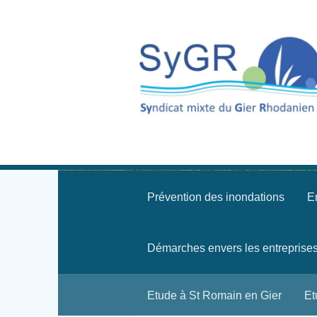
Prévention des inondations
En
Démarches envers les entreprise
Etude à St Romain en Gier
Et