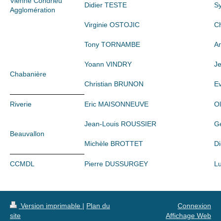
Vienne Condrieu
Didier TESTE
S
Agglomération
Virginie OSTOJIC
C
Tony TORNAMBE
A
Yoann VINDRY
J
Chabanière
Christian BRUNON
E
Riverie
Eric MAISONNEUVE
O
Jean-Louis ROUSSIER
G
Beauvallon
Michèle BROTTET
Di
CCMDL
Pierre DUSSURGEY
L
Version imprimable
|
Plan du
Connexion
site
Affichage Web