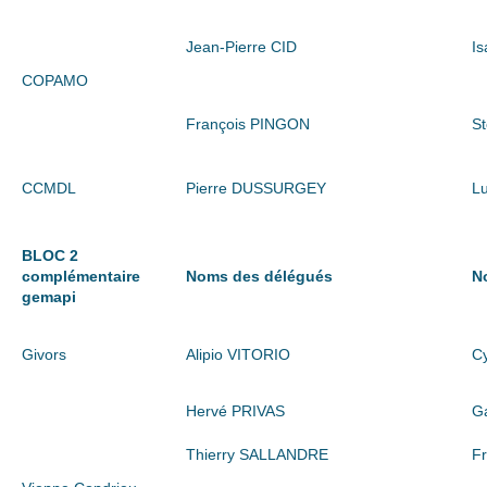
Jean-Pierre CID
I
COPAMO
François PINGON
S
CCMDL
Pierre DUSSURGEY
L
BLOC 2
complémentaire
Noms des délégués
N
gemapi
Givors
Alipio VITORIO
C
Hervé PRIVAS
G
Thierry SALLANDRE
F