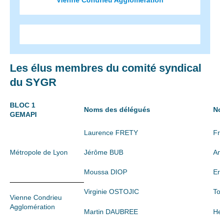
Vienne Condrieu Agglomération
Les élus membres du comité syndical
du SYGR
BLOC 1
Noms des délégués
N
GEMAPI
Laurence FRETY
F
Métropole de Lyon
Jérôme BUB
A
Moussa DIOP
E
Virginie OSTOJIC
T
Vienne Condrieu
Agglomération
Martin DAUBREE
H